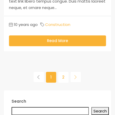
text link libero tempus congue. Duis mattis laoreet
neque, et ornare neque...
10 years ago
Construction
Read More
1
2
Search
Search