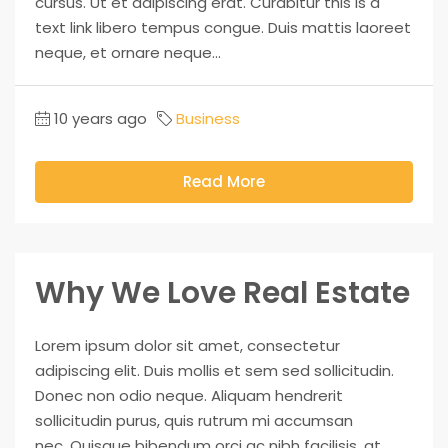
cursus. Ut et adipiscing erat. Curabitur this is a
text link libero tempus congue. Duis mattis laoreet
neque, et ornare neque...
10 years ago
Business
Read More
Why We Love Real Estate
Lorem ipsum dolor sit amet, consectetur
adipiscing elit. Duis mollis et sem sed sollicitudin.
Donec non odio neque. Aliquam hendrerit
sollicitudin purus, quis rutrum mi accumsan
nec. Quisque bibendum orci ac nibh facilisis, at